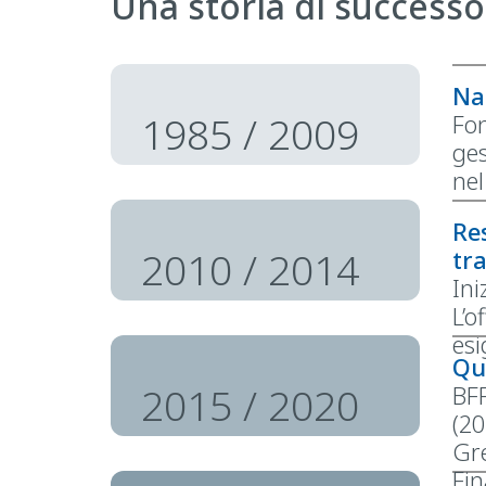
Una storia di successo
Na
1985 / 2009
Fon
ges
nel
Res
2010 / 2014
tr
Ini
L’o
esi
Qu
2015 / 2020
BFF
(20
Gre
Fin