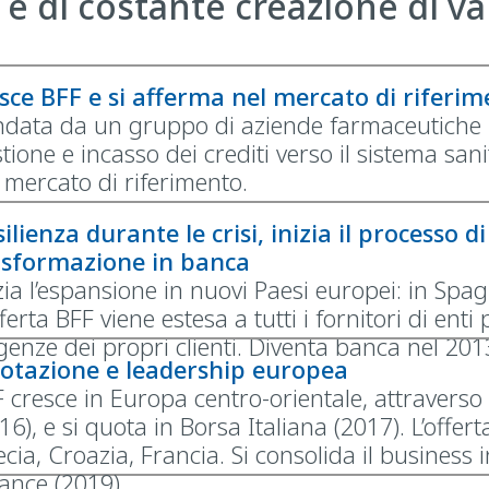
 e di costante creazione di va
sce BFF e si afferma nel mercato di riferi
data da un gruppo di aziende farmaceutiche p
tione e incasso dei crediti verso il sistema san
 mercato di riferimento.
ilienza durante le crisi, inizia il processo 
asformazione in banca
zia l’espansione in nuovi Paesi europei: in Spa
fferta BFF viene estesa a tutti i fornitori di enti
genze dei propri clienti. Diventa banca nel 201
otazione e leadership europea
 cresce in Europa centro-orientale, attraverso
16), e si quota in Borsa Italiana (2017). L’offe
cia, Croazia, Francia. Si consolida il business 
ance (2019).