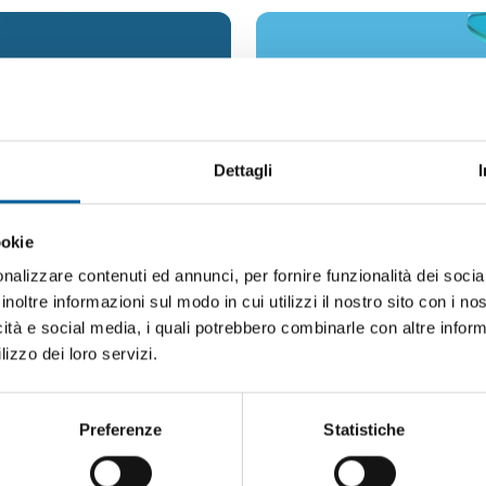
Vision
Essere leader nella s
value proposition uni
SCOPRI DI PIÙ
una banca altamente 
Dettagli
come nessun’altra.
ookie
nalizzare contenuti ed annunci, per fornire funzionalità dei socia
inoltre informazioni sul modo in cui utilizzi il nostro sito con i n
icità e social media, i quali potrebbero combinarle con altre inform
lizzo dei loro servizi.
Valori
Preferenze
Statistiche
Tutte le informazio
alla pagina “Careers