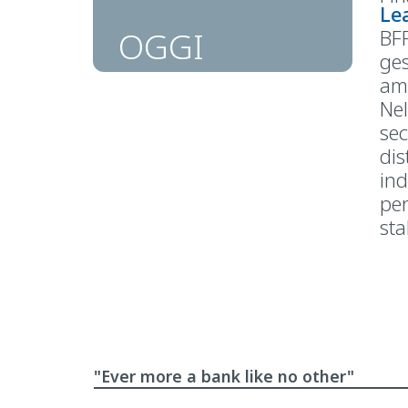
Lea
OGGI
BFF
ges
amm
Nel
sec
dis
ind
per
sta
"Ever more a bank like no other"