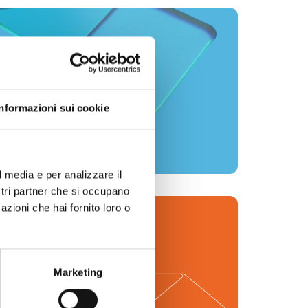
pecialty finance, grazie ad una
ca nei mercati di riferimento:
specializzata e sostenibile
Informazioni sui cookie
l media e per analizzare il
ostri partner che si occupano
azioni che hai fornito loro o
Marketing
ni di cui hai bisogno
”