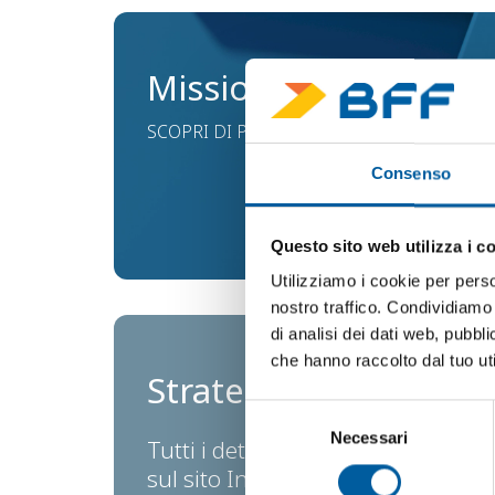
Mission
SCOPRI DI PIÙ
Consenso
Questo sito web utilizza i c
Utilizziamo i cookie per perso
nostro traffico. Condividiamo 
di analisi dei dati web, pubbl
che hanno raccolto dal tuo uti
Strategia
Selezione
Necessari
del
Tutti i dettagli
consenso
sul sito Investors